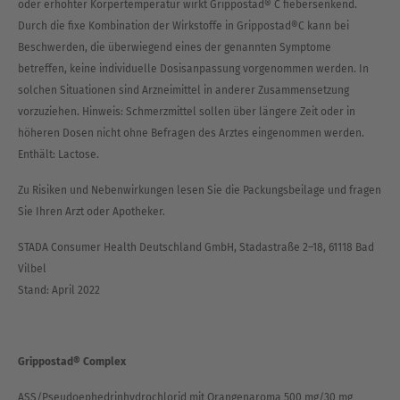
oder erhöhter Körpertemperatur wirkt Grippostad® C fiebersenkend.
Durch die fixe Kombination der Wirkstoffe in Grippostad®C kann bei
Beschwerden, die überwiegend eines der genannten Symptome
betreffen, keine individuelle Dosisanpassung vorgenommen werden. In
solchen Situationen sind Arzneimittel in anderer Zusammensetzung
vorzuziehen. Hinweis: Schmerzmittel sollen über längere Zeit oder in
höheren Dosen nicht ohne Befragen des Arztes eingenommen werden.
Enthält: Lactose.
Zu Risiken und Nebenwirkungen lesen Sie die Packungsbeilage und fragen
Sie Ihren Arzt oder Apotheker.
STADA Consumer Health Deutschland GmbH, Stadastraße 2–18, 61118 Bad
Vilbel
Stand: April 2022
Grippostad® Complex
ASS/Pseudoephedrinhydrochlorid mit Orangenaroma 500 mg/30 mg