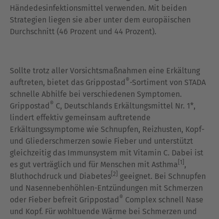
Händedesinfektionsmittel verwenden. Mit beiden
Strategien liegen sie aber unter dem europäischen
Durchschnitt (46 Prozent und 44 Prozent).
Sollte trotz aller Vorsichtsmaßnahmen eine Erkältung
®
auftreten, bietet das Grippostad
-Sortiment von STADA
schnelle Abhilfe bei verschiedenen Symptomen.
®
Grippostad
C, Deutschlands Erkältungsmittel Nr. 1*,
lindert effektiv gemeinsam auftretende
Erkältungssymptome wie Schnupfen, Reizhusten, Kopf-
und Gliederschmerzen sowie Fieber und unterstützt
gleichzeitig das Immunsystem mit Vitamin C. Dabei ist
[1]
es gut verträglich und für Menschen mit Asthma
,
[2]
Bluthochdruck und Diabetes
geeignet. Bei Schnupfen
und Nasennebenhöhlen-Entzündungen mit Schmerzen
®
oder Fieber befreit Grippostad
Complex schnell Nase
und Kopf. Für wohltuende Wärme bei Schmerzen und