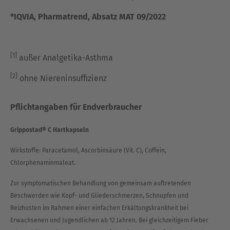
*IQVIA, Pharmatrend, Absatz MAT 09/2022
[1]
außer Analgetika-Asthma
[2]
ohne Niereninsuffizienz
Pflichtangaben für Endverbraucher
Grippostad® C Hartkapseln
Wirkstoffe: Paracetamol, Ascorbinsäure (Vit. C), Coffein,
Chlorphenaminmaleat.
Zur symptomatischen Behandlung von gemeinsam auftretenden
Beschwerden wie Kopf- und Gliederschmerzen, Schnupfen und
Reizhusten im Rahmen einer einfachen Erkältungskrankheit bei
Erwachsenen und Jugendlichen ab 12 Jahren. Bei gleichzeitigem Fieber