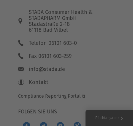
STADA Consumer Health &
STADAPHARM GmbH
Stadastraße 2-18
61118 Bad Vilbel
Telefon 06101 603-0
Fax 06101 603-259
info@stada.de
Kontakt
Compliance Reporting Portal ⧉
FOLGEN SIE UNS
Pflichtangaben