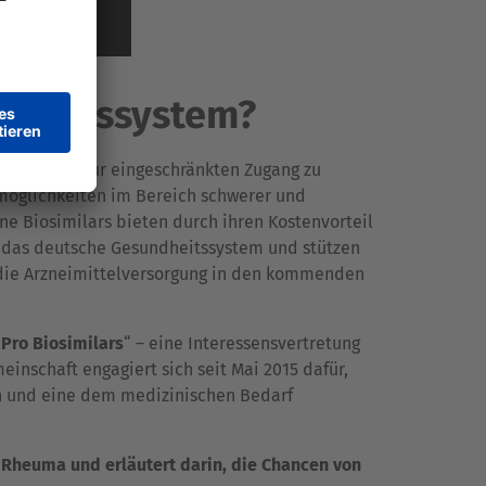
ndheitssystem?
en Ländern nur eingeschränkten Zugang zu
öglichkeiten im Bereich schwerer und
e Biosimilars bieten durch ihren Kostenvorteil
rs das deutsche Gesundheitssystem und stützen
 die Arzneimittelversorgung in den kommenden
Pro Biosimilars
“ – eine Interessensvertretung
inschaft engagiert sich seit Mai 2015 dafür,
n und eine dem medizinischen Bedarf
Rheuma und erläutert darin, die Chancen von