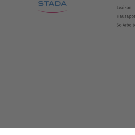
Lexikon
Hausapo
So Arbeit