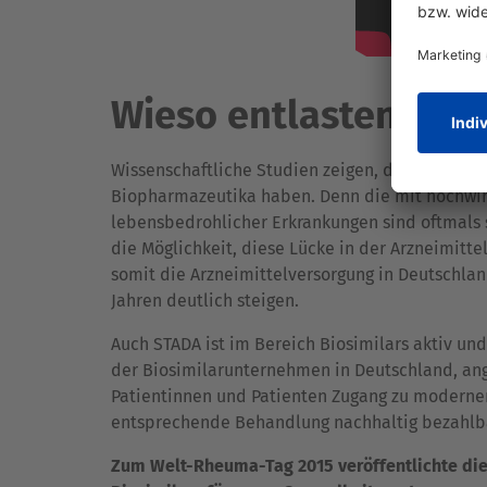
Wieso entlasten Bio
Wissenschaftliche Studien zeigen, dass viele B
Biopharmazeutika haben. Denn die mit hochwi
lebensbedrohlicher Erkrankungen sind oftmals 
die Möglichkeit, diese Lücke in der Arzneimitt
somit die Arzneimittelversorgung in Deutschla
Jahren deutlich steigen.
Auch STADA ist im Bereich Biosimilars aktiv und
der Biosimilarunternehmen in Deutschland, ange
Patientinnen und Patienten Zugang zu moderne
entsprechende Behandlung nachhaltig bezahlb
Zum Welt-Rheuma-Tag 2015 veröffentlichte die