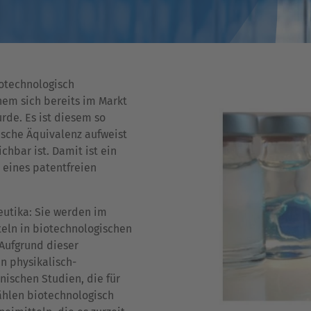
iotechnologisch
inem sich bereits im Markt
rde. Es ist diesem so
ische Äquivalenz aufweist
chbar ist. Damit ist ein
 eines patentfreien
utika: Sie werden im
teln in biotechnologischen
 Aufgrund dieser
n physikalisch-
ischen Studien, die für
zählen biotechnologisch