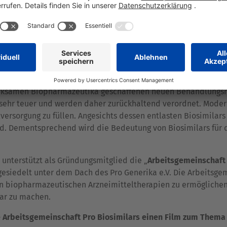
similars das deutsche Gesu
etroffene in Deutschland im Vergleich zu anderen europäisch
rksamen Biopharmazeutika geschaffenen neuen Behandlungsm
sehr teuer und werden daher zurückhaltend verordnet. Modern
elversorgung zu füllen. Angesichts dessen entlasten Biosimila
nd. Dementsprechend wird die Bedeutung von Biosimilars für
 unterstützt als Gründungsmitglied die „
Arbeitsgemeinschaft 
siedelt unter dem Dach des Pro Generika e.V. Die Arbeitsgeme
n biopharmazeutischen Arzneimitteltherapien zu ermögliche
ar zu machen.
 Arbeitsgemeinschaft Pro Biosimilars einen Film zum Thema 