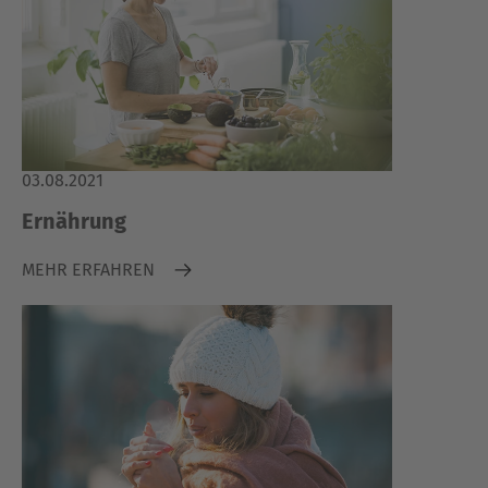
03.08.2021
Ernährung
MEHR ERFAHREN