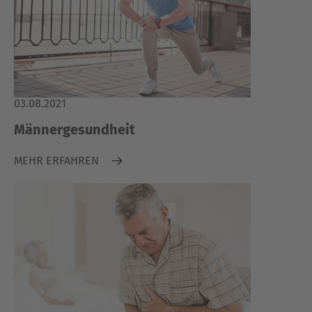
03.08.2021
Männergesundheit
MEHR ERFAHREN