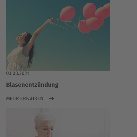
03.08.2021
Blasenentzündung
MEHR ERFAHREN