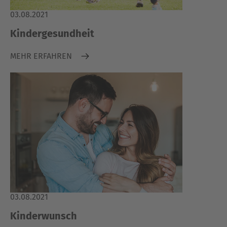
03.08.2021
Kindergesundheit
MEHR ERFAHREN
03.08.2021
Kinderwunsch