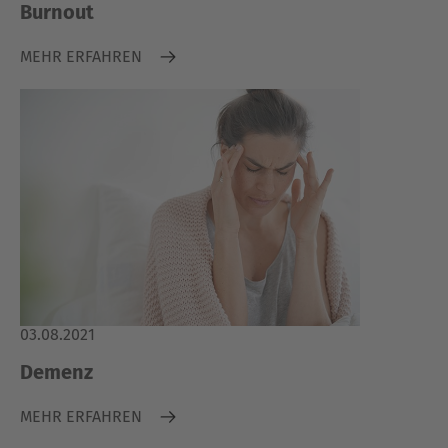
Burnout
MEHR ERFAHREN
03.08.2021
Demenz
MEHR ERFAHREN