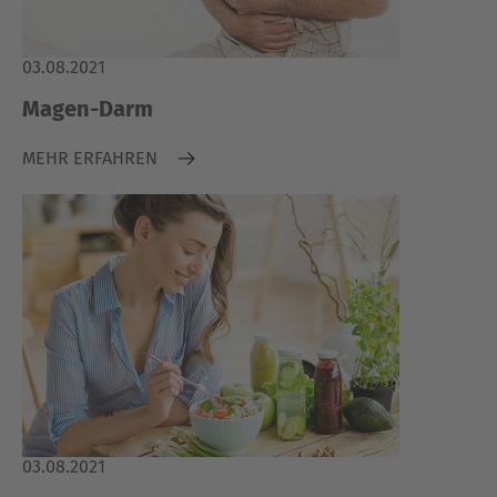
03.08.2021
Magen-Darm
MEHR ERFAHREN
03.08.2021