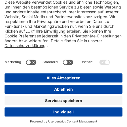
Fax 06101 603-259
info@stada.de
Kontakt
Compliance Reporting Portal ⧉
FOLGEN SIE UNS
Impressum
Datenschutz
Pflichtangaben
Disclaimer