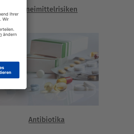
Arzneimittelrisiken
Antibiotika