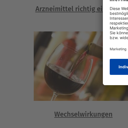
Arzneimittel richtig einnehm
Wechselwirkungen