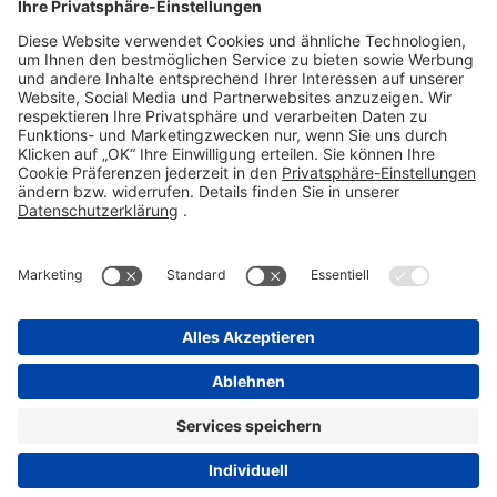
Telefon 06101 603-0
Fax 06101 603-259
info@stada.de
Kontakt
Compliance Reporting Portal ⧉
FOLGEN SIE UNS
Impressum
Datenschutz