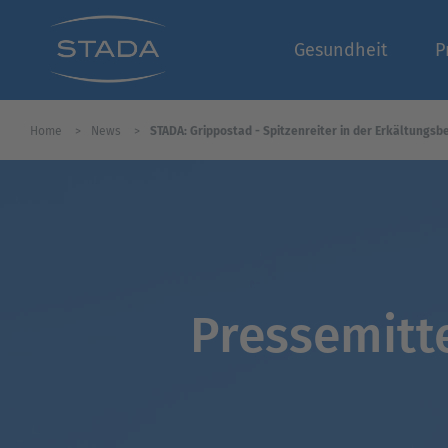
Gesundheit
P
Home
News
STADA: Grippostad - Spitzenreiter in der Erkältungs
Pressemitt