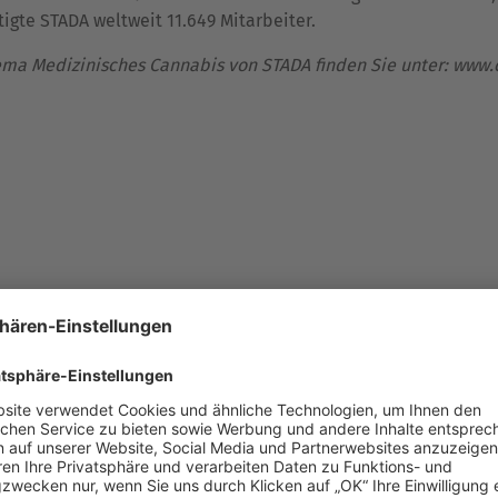
igte STADA weltweit 11.649 Mitarbeiter.
ema Medizinisches Cannabis von STADA finden Sie unter: www
tada.de/presse