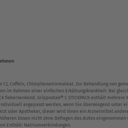
nnehmen
min C), Coffein, Chlorphenaminmaleat. Zur Behandlung von ge
n im Rahmen einer einfachen Erkältungskrankheit. Bei gleic
 fiebersenkend. Grippostad® C STICKPACK enthält mehrere Wirk
t individuell angepasst werden, wenn Sie überwiegend unter
m Arzt oder Apotheker, dieser wird Ihnen ein Arzneimittel an
n höheren Dosen nicht ohne Befragen des Arztes eingenommen w
en! Enthält: Natriumverbindungen.