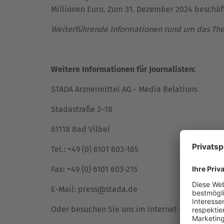
Millionen Euro. Zum 31. Dezember 2024 beschäft
Weiterführende Informationen rund um das Th
Weitere Informationen für Journalisten:
STADA Arzneimittel AG - Media Relations
Stadastraße 2–18
61118 Bad Vilbel
Tel.: +49 (0) 6101 603-165
Fax: +49 (0) 6101 603-215
E-Mail:
press@stada.de
Oder besuchen Sie uns im Internet unter
www.s