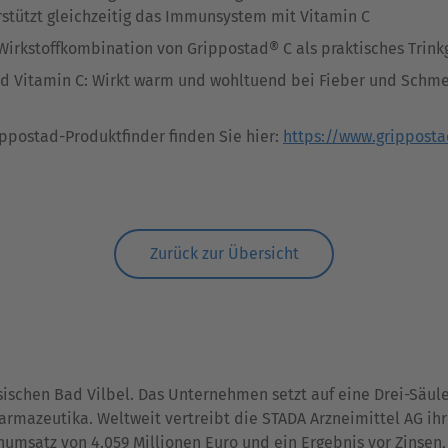
stützt gleichzeitig das Immunsystem mit Vitamin C
irkstoffkombination von Grippostad® C als praktisches Trinkg
 Vitamin C: Wirkt warm und wohltuend bei Fieber und Schmerz
postad-Produktfinder finden Sie hier:
https://www.gripposta
Zurück zur Übersicht
ssischen Bad Vilbel. Das Unternehmen setzt auf eine Drei-Säu
rmazeutika. Weltweit vertreibt die STADA Arzneimittel AG ihr
numsatz von 4.059 Millionen Euro und ein Ergebnis vor Zinse