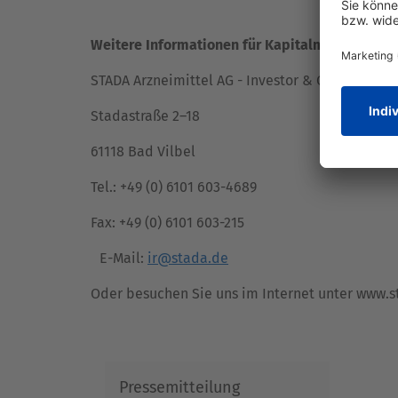
Weitere Informationen für Kapitalmarktteilne
STADA Arzneimittel AG - Investor & Creditor Rel
Stadastraße 2–18
61118 Bad Vilbel
Tel.: +49 (0) 6101 603-4689
Fax: +49 (0) 6101 603-215
E-Mail:
ir@stada.de
Oder besuchen Sie uns im Internet unter www.s
Pressemitteilung