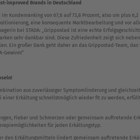
ost-improved Brands in Deutschland
 im Kundenranking von 67,6 auf 73,8 Prozent, also um plus 6,2
positionierung, eine konsequente Marktbearbeitung und vor a
gerin bei STADA: „Grippostad ist eine echte Erfolgsgeschicht
Marken sehr dankbar sind. Diese Zufriedenheit zeigt sich ne
len. Ein großer Dank geht daher an das Grippostad-Team, das t
A-Gewinn!“
pseln!
ombination aus zuverlässiger Symptomlinderung und gleichzei
 einer Erkältung schnellstmöglich wieder fit zu werden, erfül
en, Fieber und Schmerzen oder gemeinsam auftretende Erkä
erapiemöglichkeiten für jeden Erkältungstyp.
ter den Erkältungsmitteln lindert gemeinsam auftretende Erk