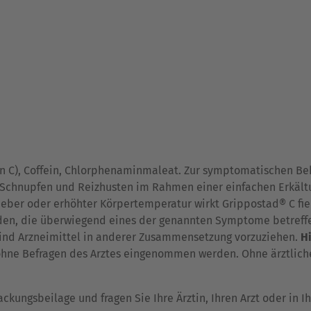
min C), Coffein, Chlorphenaminmaleat. Zur symptomatischen 
Schnupfen und Reizhusten im Rahmen einer einfachen Erkält
Fieber oder erhöhter Körpertemperatur wirkt Grippostad® C fi
den, die überwiegend eines der genannten Symptome betreffe
ind Arzneimittel in anderer Zusammensetzung vorzuziehen.
H
 ohne Befragen des Arztes eingenommen werden. Ohne ärztliche
kungsbeilage und fragen Sie Ihre Ärztin, Ihren Arzt oder in I