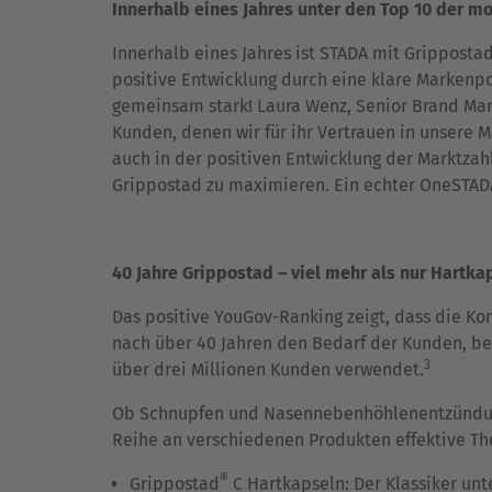
Innerhalb eines Jahres unter den Top 10 der m
Innerhalb eines Jahres ist STADA mit Grippostad
positive Entwicklung durch eine klare Marken
gemeinsam stark! Laura Wenz, Senior Brand Mana
Kunden, denen wir für ihr Vertrauen in unsere 
auch in der positiven Entwicklung der Marktzah
Grippostad zu maximieren. Ein echter OneSTAD
40 Jahre Grippostad – viel mehr als nur Hartka
Das positive YouGov-Ranking zeigt, dass die K
nach über 40 Jahren den Bedarf der Kunden, bei
3
über drei Millionen Kunden verwendet.
Ob Schnupfen und Nasennebenhöhlenentzündung
Reihe an verschiedenen Produkten effektive Th
®
Grippostad
C Hartkapseln: Der Klassiker un