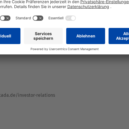
hmer:
ations
tada.de/investor-relations