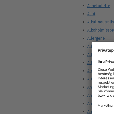
Aknetoilette
Akut
Alkalineutrali
Alkoholmissbr
Allergene
Allergie
Allergisierung
Allergologie
Alopezie
Altersflecken
Analgetika
Anämie
Anamnese
Aneurysma