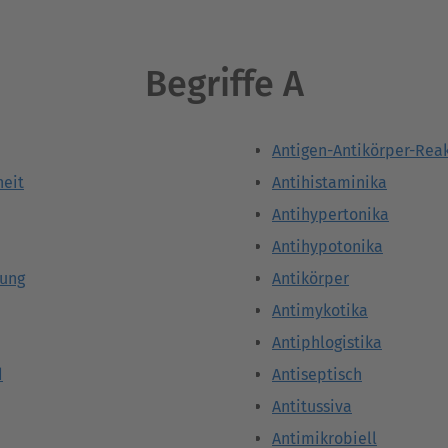
Begriffe A
Antigen-Antikörper-Rea
eit
Antihistaminika
Antihypertonika
Antihypotonika
rung
Antikörper
Antimykotika
Antiphlogistika
d
Antiseptisch
Antitussiva
Antimikrobiell