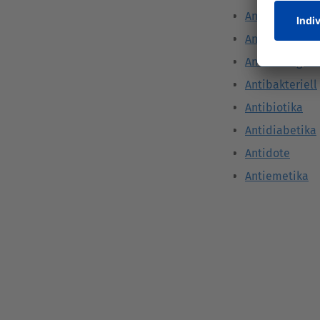
Angina pector
Antiallergiku
Antiandrogen
Antibakteriell
Antibiotika
Antidiabetika
Antidote
Antiemetika