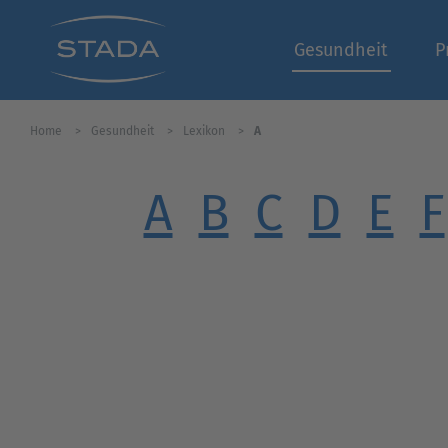
Gesundheit
P
Home
Gesundheit
Lexikon
A
A
B
C
D
E
F