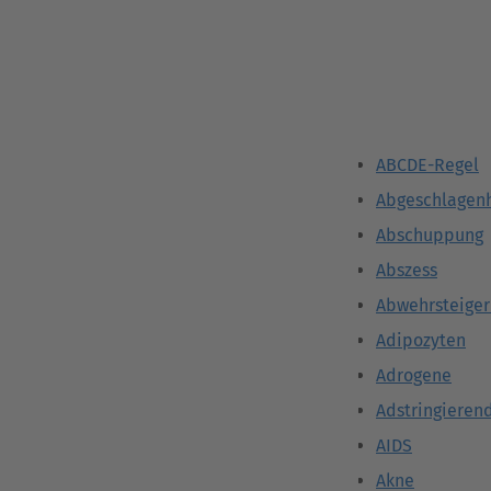
ABCDE-Regel
Abgeschlagenh
Abschuppung
Abszess
Abwehrsteige
Adipozyten
Adrogene
Adstringieren
AIDS
Akne