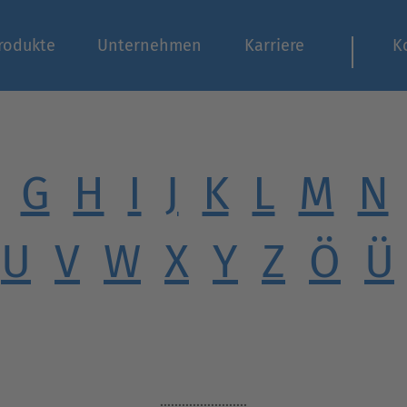
rodukte
Unternehmen
Karriere
K
G
H
I
J
K
L
M
N
U
V
W
X
Y
Z
Ö
Ü
........................