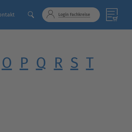
ontakt
Login Fachkreise
O
P
Q
R
S
T