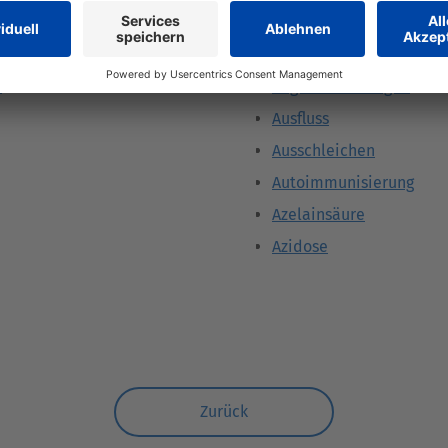
is
Atrophie
m
Atypisch
e
Augenverletzungen
Ausfluss
Ausschleichen
Autoimmunisierung
Azelainsäure
Azidose
Zurück