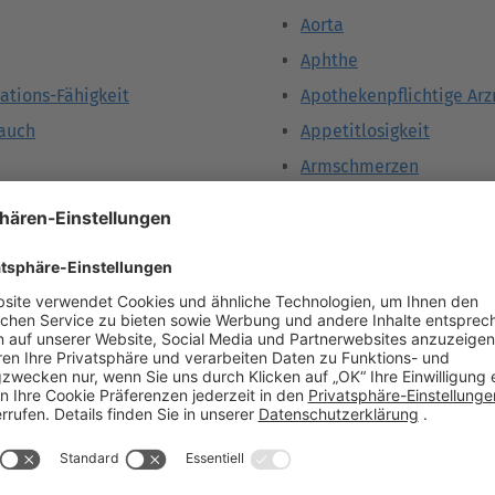
Aorta
Aphthe
sations-Fähigkeit
Apothekenpflichtige Arz
auch
Appetitlosigkeit
Armschmerzen
Arterie
Arterienverkalkung
Arteriosklerose
Arthritis
Arthrose
Arzneiform
Asepsis (aseptisch)
Asthma
Atherom