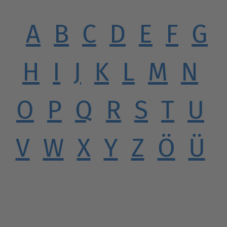
A
B
C
D
E
F
G
H
I
J
K
L
M
N
O
P
Q
R
S
T
U
V
W
X
Y
Z
Ö
Ü