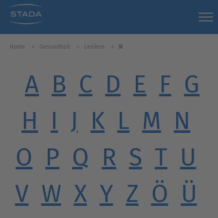
Home
Gesundheit
Lexikon
N
A
B
C
D
E
F
G
H
I
J
K
L
M
N
O
P
Q
R
S
T
U
V
W
X
Y
Z
Ö
Ü