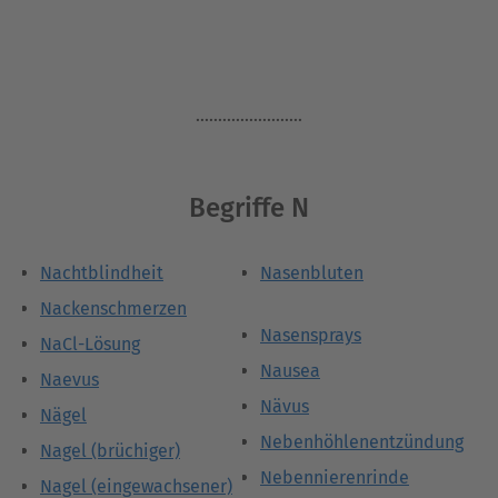
........................
Begriffe N
Nachtblindheit
Nasenbluten
Nackenschmerzen
Nasensprays
NaCl-Lösung
Nausea
Naevus
Nävus
Nägel
Nebenhöhlenentzündung
Nagel (brüchiger)
Nebennierenrinde
Nagel (eingewachsener)