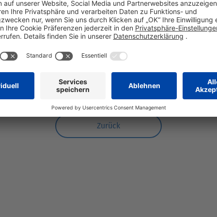
Intravenös
Inzidenz
Ischialgie
eklaration
Zurück