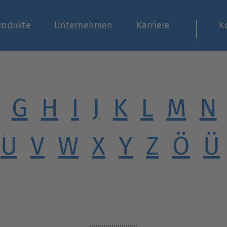
rodukte
Unternehmen
Karriere
K
G
H
I
J
K
L
M
N
U
V
W
X
Y
Z
Ö
Ü
........................