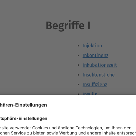
Begriffe I
Injektion
Inkontinenz
Inkubationszeit
Insektenstiche
Insuffizienz
Insulin
Intervall
Intervention
Intestinale Resorption
Intoleranz