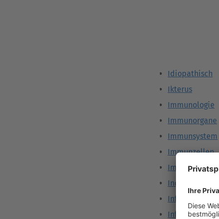
Idiopathisch
Ikterus
Immunologie
Immunorgane
Immunsystem
Immunzellen
Impfung
Indikation
Infektion
Inflammation