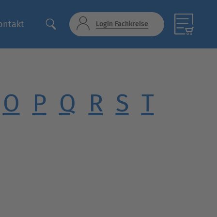
ontakt
Login Fachkreise
O
P
Q
R
S
T