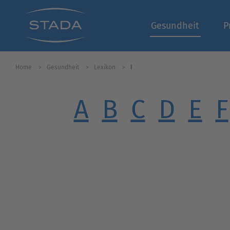
Gesundheit
P
Home
Gesundheit
Lexikon
I
A
B
C
D
E
F