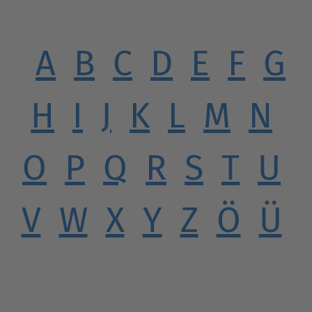
A
B
C
D
E
F
G
H
I
J
K
L
M
N
O
P
Q
R
S
T
U
V
W
X
Y
Z
Ö
Ü