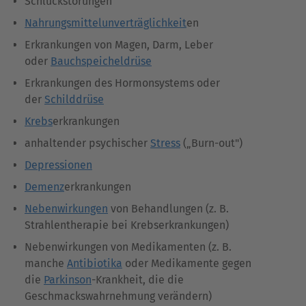
Schluckstörungen
Nahrungsmittelunverträglichkeit
en
Erkrankungen von Magen, Darm, Leber
oder
Bauchspeicheldrüse
Erkrankungen des Hormonsystems oder
der
Schilddrüse
Krebs
erkrankungen
anhaltender psychischer
Stress
(„Burn-out")
Depressionen
Demenz
erkrankungen
Nebenwirkungen
von Behandlungen (z. B.
Strahlentherapie bei Krebserkrankungen)
Nebenwirkungen von Medikamenten (z. B.
manche
Antibiotika
oder Medikamente gegen
die
Parkinson
-Krankheit, die die
Geschmackswahrnehmung verändern)