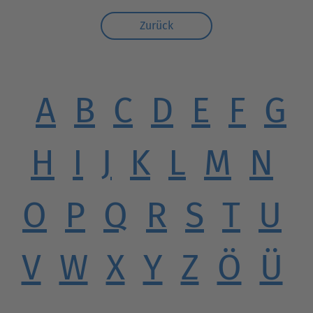
Zurück
A
B
C
D
E
F
G
H
I
J
K
L
M
N
O
P
Q
R
S
T
U
V
W
X
Y
Z
Ö
Ü