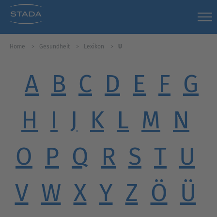
Home
Gesundheit
Lexikon
U
A
B
C
D
E
F
G
H
I
J
K
L
M
N
O
P
Q
R
S
T
U
V
W
X
Y
Z
Ö
Ü