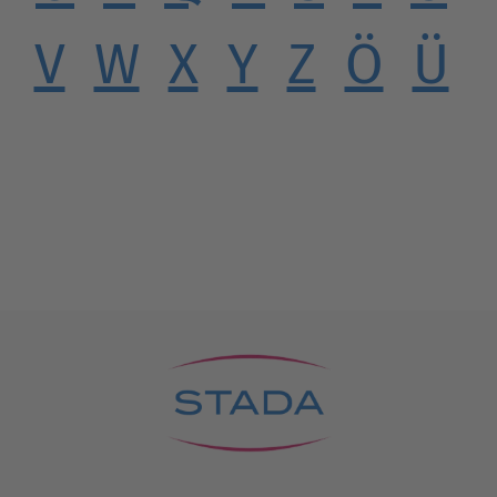
V
W
X
Y
Z
Ö
Ü