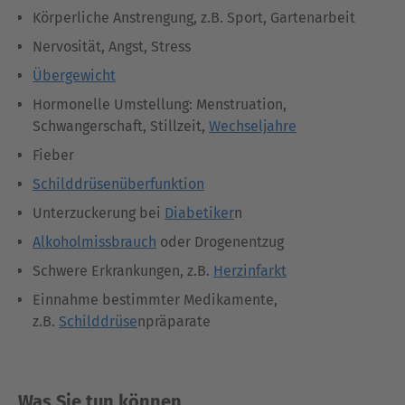
Körperliche Anstrengung, z.B. Sport, Gartenarbeit
Nervosität, Angst, Stress
Übergewicht
Hormonelle Umstellung: Menstruation,
Schwangerschaft, Stillzeit,
Wechseljahre
Fieber
Schilddrüsenüberfunktion
Unterzuckerung bei
Diabetiker
n
Alkoholmissbrauch
oder Drogenentzug
Schwere Erkrankungen, z.B.
Herzinfarkt
Einnahme bestimmter Medikamente,
z.B.
Schilddrüse
npräparate
Was Sie tun können