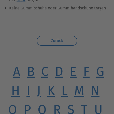
Keine Gummischuhe oder Gummihandschuhe tragen
Zurück
A
B
C
D
E
F
G
H
I
J
K
L
M
N
O
P
Q
R
S
T
U