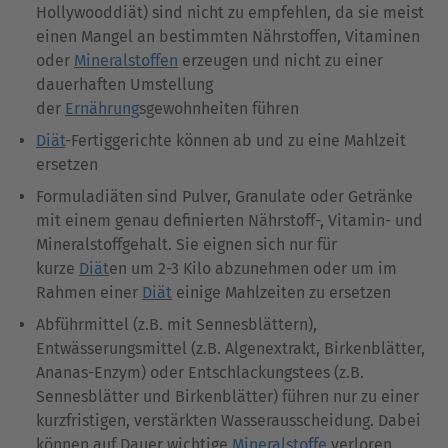
Hollywooddiät) sind nicht zu empfehlen, da sie meist
einen Mangel an bestimmten Nährstoffen, Vitaminen
oder
Mineralstoffen
erzeugen und nicht zu einer
dauerhaften Umstellung
der
Ernährung
sgewohnheiten führen
Diät
-Fertiggerichte können ab und zu eine Mahlzeit
ersetzen
Formuladiäten sind Pulver, Granulate oder Getränke
mit einem genau definierten Nährstoff-, Vitamin- und
Mineralstoffgehalt. Sie eignen sich nur für
kurze
Diät
en um 2-3 Kilo abzunehmen oder um im
Rahmen einer
Diät
einige Mahlzeiten zu ersetzen
Abführmittel (z.B. mit Sennesblättern),
Entwässerungsmittel (z.B. Algenextrakt, Birkenblätter,
Ananas-Enzym) oder Entschlackungstees (z.B.
Sennesblätter und Birkenblätter) führen nur zu einer
kurzfristigen, verstärkten Wasserausscheidung. Dabei
können auf Dauer wichtige
Mineralstoffe
verloren