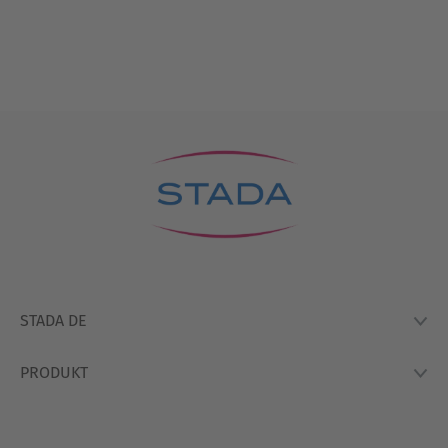
STADA DE
PRODUKT
Lexikon
Hausapotheke
Produkte
So Arbeiten Wir