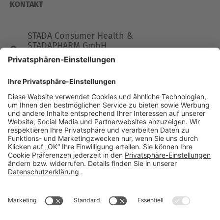
KONTAKT
STADA Consumer Health &
STADAPHARM GmbH
Stadastraße 2-18
61118 Bad Vilbel
Telefon 06101 603-0
Fax 06101 603-259
info@stada.de
Kontakt
Compliance Reporting Portal ⧉
FOLGEN SIE UNS