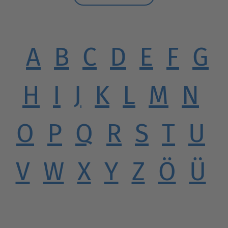
A
B
C
D
E
F
G
H
I
J
K
L
M
N
O
P
Q
R
S
T
U
V
W
X
Y
Z
Ö
Ü