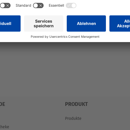
U
V
W
X
Y
Z
Ö
Ü
DE
PRODUKT
Produkte
theke