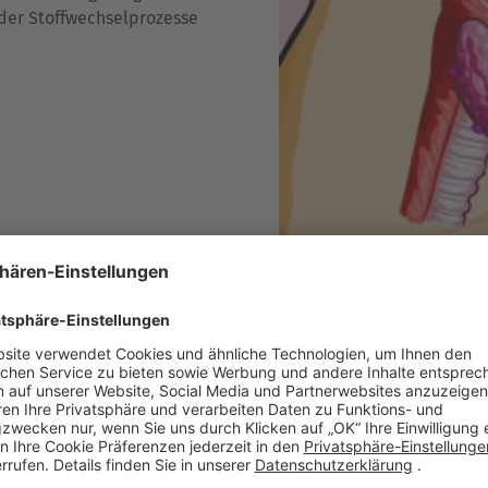
der Stoffwechselprozesse
Zurück
G
H
I
J
K
L
M
N