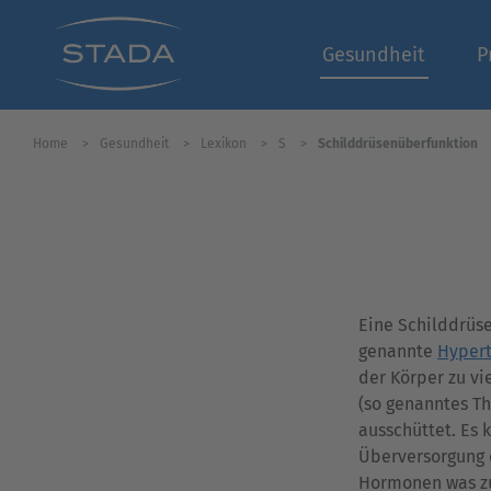
Gesundheit
P
Home
Gesundheit
Lexikon
S
Schilddrüsenüberfunktion
Eine Schilddrüs
genannte
Hyper
der Körper zu v
(so genanntes Th
ausschüttet. Es 
Überversorgung 
Hormonen was zu