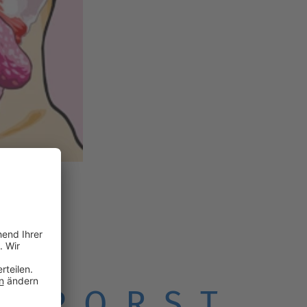
O
P
Q
R
S
T