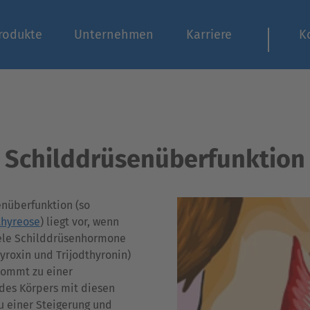
rodukte
Unternehmen
Karriere
K
Schilddrüsenüberfunktion
enüberfunktion (so
thyreose
) liegt vor, wenn
iele Schilddrüsenhormone
yroxin und Trijodthyronin)
kommt zu einer
des Körpers mit diesen
 einer Steigerung und