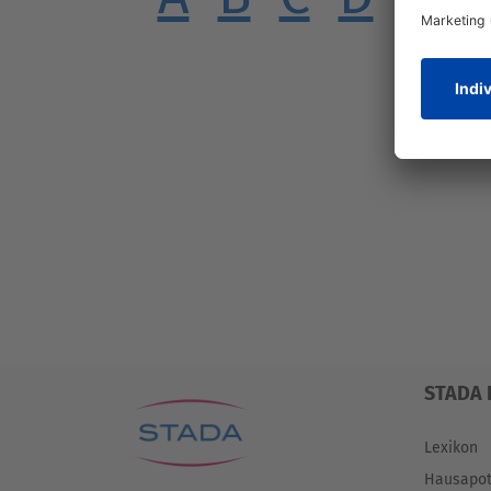
STADA 
Lexikon
Hausapo