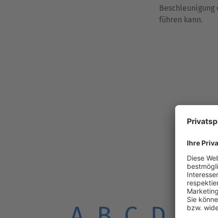
Beschleunigung 
führen kann.
A
B
C
D
E
F