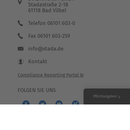
Stadastraße 2-18
61118 Bad Vilbel
Telefon 06101 603-0
Fax 06101 603-259
info@stada.de
Kontakt
Compliance Reporting Portal ⧉
FOLGEN SIE UNS
Pflichtangaben