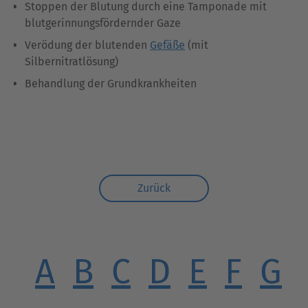
Stoppen der Blutung durch eine Tamponade mit
blutgerinnungsfördernder Gaze
Verödung der blutenden
Gefäße
(mit
Silbernitratlösung)
Behandlung der Grundkrankheiten
Zurück
A
B
C
D
E
F
G