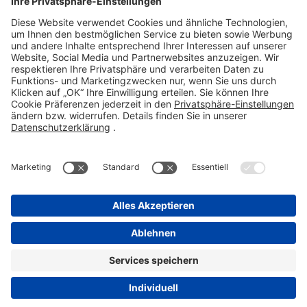
Telefon 06101 603-0
Fax 06101 603-259
info@stada.de
Kontakt
Compliance Reporting Portal ⧉
FOLGEN SIE UNS
Impressum
Datenschutz