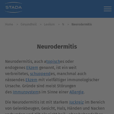
Home
Gesundheit
Lexikon
N
Neurodermitis
Neurodermitis
Neurodermitis, auch a
topisch
es oder
endogenes
Ekzem
genannt, ist ein weit
verbreitetes,
schuppend
es, manchmal auch
nässendes
Ekzem
mit vielfältiger immunologischer
Ursache. Gründe sind meist Störungen
des
Immunsystem
s im Sinne einer
Allergie
.
Die Neurodermitis ist mit starkem
Juckreiz
im Bereich
von Gelenkbeugen, Gesicht, Hals, Händen und Nacken