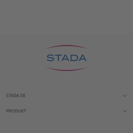
STADA DE
PRODUKT
Lexikon
Hausapotheke
Produkte
So Arbeiten Wir