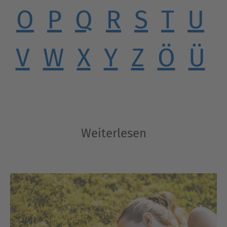
O
P
Q
R
S
T
U
V
W
X
Y
Z
Ö
Ü
Weiterlesen