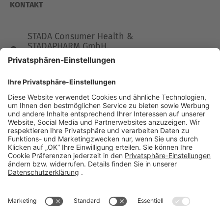
KONTAKT
STADA Consumer Health &
STADAPHARM GmbH
Stadastraße 2-18
61118 Bad Vilbel
Telefon 06101 603-0
Fax 06101 603-259
info@stada.de
Kontakt
Compliance Reporting Portal ⧉
FOLGEN SIE UNS