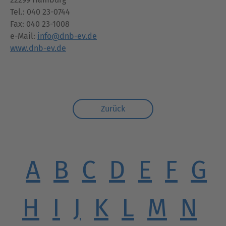
Tel.: 040 23-0744
Fax: 040 23-1008
e-Mail:
info@dnb-ev.de
www.dnb-ev.de
Zurück
A
B
C
D
E
F
G
H
I
J
K
L
M
N