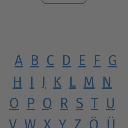
A
B
C
D
E
F
G
H
I
J
K
L
M
N
O
P
Q
R
S
T
U
V
W
X
Y
Z
Ö
Ü