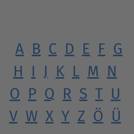
A
B
C
D
E
F
G
H
I
J
K
L
M
N
O
P
Q
R
S
T
U
V
W
X
Y
Z
Ö
Ü