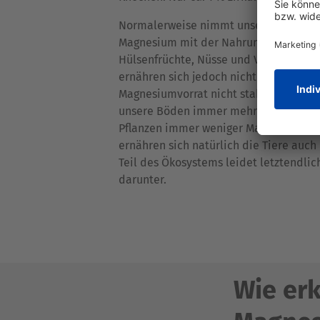
Normalerweise nimmt unser Körper da
Magnesium mit der Nahrung auf – vor 
Hülsenfrüchte, Nüsse und Vollkornpro
ernähren sich jedoch nicht ausgewogen,
Magnesiumvorrat nicht stabil genug is
unsere Böden immer mehr auslaugen 
Pflanzen immer weniger Magnesium auf
ernähren sich natürlich die Tiere auc
Teil des Ökosystems leidet letztendli
darunter.
Wie erk