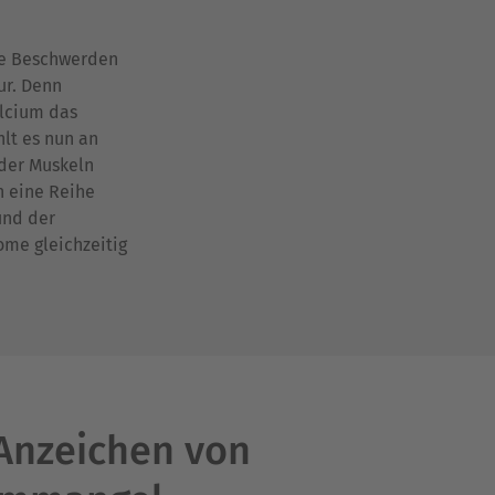
che Beschwerden
ur. Denn
lcium das
lt es nun an
der Muskeln
h eine Reihe
und der
me gleichzeitig
Anzeichen von