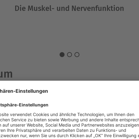
Die Muskel- und Nervenfunktion
ium
Magnesium liegt bei
e Magnesiumdepots in
l hat der Körper 20
älfte davon in den