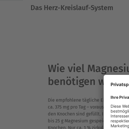
Das Herz-Kreislauf-System
Wie viel Magnes
benötigen wir?
Die empfohlene tägliche Einnahme an 
ca. 375 mg pro Tag – vorausgesetzt di
den Knochen sind gefüllt. Im Normalfal
bis 25 g Magnesium gespeichert, die H
Knochen. Nur ca. 1 % zirkuliert im Blut.