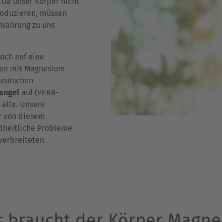
 Da unser Körper nicht
produzieren, müssen
 Nahrung zu uns
och auf eine
hen mit Magnesium
deutschen
angel
auf (VERA-
 alle. Unsere
r von diesem
ndheitliche Probleme
verbreiteten
 braucht der Körper Magn