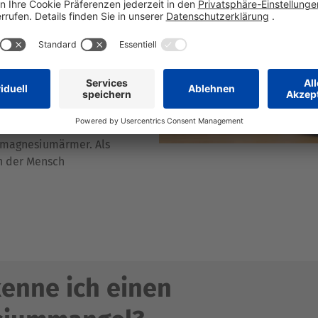
s notwendige
allem über
dukte. Viele Menschen
 so dass ihr
t. Hinzu kommt, dass
und demzufolge die
weisen. In der Folge
h magnesiumärmer. Als
ch der Mensch
enne ich einen