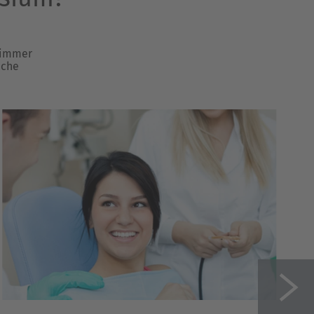
 immer
iche