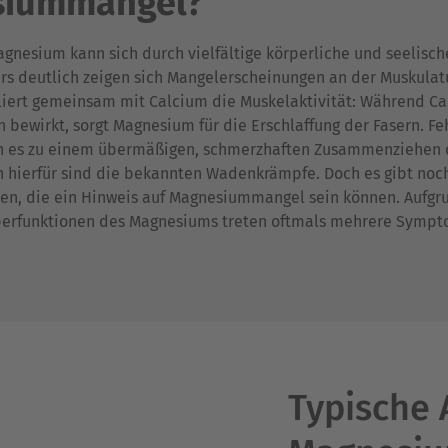
siummangel?
agnesium kann sich durch vielfältige körperliche und seelis
rs deutlich zeigen sich Mangelerscheinungen an der Muskulat
iert gemeinsam mit Calcium die Muskelaktivität: Während Ca
ewirkt, sorgt Magnesium für die Erschlaffung der Fasern. Feh
n es zu einem übermäßigen, schmerzhaften Zusammenziehen 
 hierfür sind die bekannten
Wadenkrämpfe. Doch es gibt noc
hen, die ein Hinweis auf Magnesiummangel sein können. Aufgr
perfunktionen des Magnesiums treten oftmals mehrere Sympto
Typische 