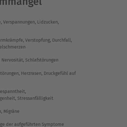
ummangel
 Verspannungen, Lidzucken,
armkrämpfe,
Verstopfung,
Durchfall,
elschmerzen
 Nervosität,
Schlafstörungen
örungen, Herzrasen, Druckgefühl auf
espanntheit,
genheit,
Stressanfälligkeit
, Migräne
nige der aufgeführten Symptome