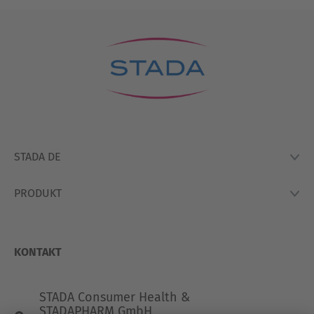
STADA DE
PRODUKT
Lexikon
Hausapotheke
Produkte
So Arbeiten Wir
KONTAKT
STADA Consumer Health &
STADAPHARM GmbH