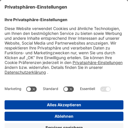
Stadastraße 2-18
61118 Bad Vilbel
Telefon 06101 603-0
Fax 06101 603-259
info@stada.de
Kontakt
Compliance Reporting Portal ⧉
FOLGEN SIE UNS