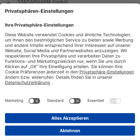
STADAPHARM GmbH
Stadastraße 2-18
61118 Bad Vilbel
Telefon 06101 603-0
Fax 06101 603-259
info@stada.de
Kontakt
Compliance Reporting Portal ⧉
FOLGEN SIE UNS