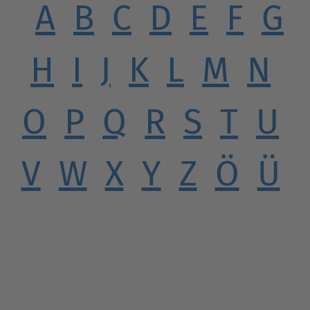
A
B
C
D
E
F
G
H
I
J
K
L
M
N
O
P
Q
R
S
T
U
V
W
X
Y
Z
Ö
Ü