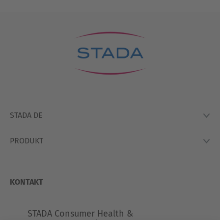
STADA DE
PRODUKT
Lexikon
Hausapotheke
Produkte
So Arbeiten Wir
KONTAKT
STADA Consumer Health &