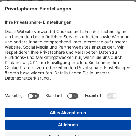
STADAPHARM GmbH
Stadastraße 2-18
61118 Bad Vilbel
Telefon 06101 603-0
Fax 06101 603-259
info@stada.de
Kontakt
Compliance Reporting Portal ⧉
FOLGEN SIE UNS