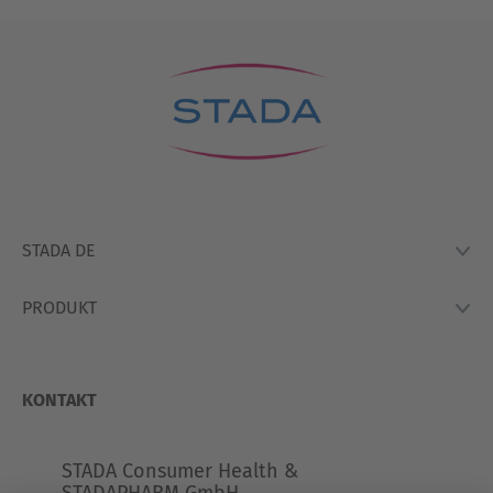
STADA DE
PRODUKT
Lexikon
Hausapotheke
Produkte
So Arbeiten Wir
KONTAKT
STADA Consumer Health &