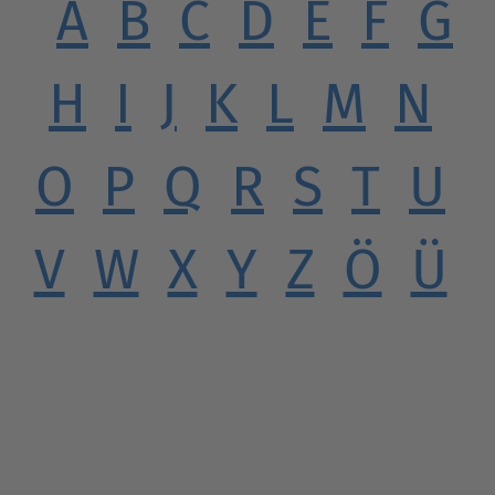
A
B
C
D
E
F
G
H
I
J
K
L
M
N
O
P
Q
R
S
T
U
V
W
X
Y
Z
Ö
Ü