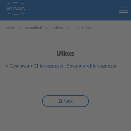
Home
Gesundheit
Lexikon
U
Ulkus
Ulkus
>
Geschwür
>
Effloreszenzen
,
Sekundäreffloreszenz
en
Zurück