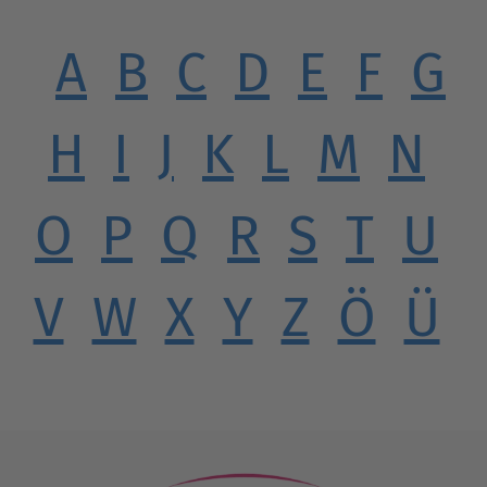
A
B
C
D
E
F
G
H
I
J
K
L
M
N
O
P
Q
R
S
T
U
V
W
X
Y
Z
Ö
Ü