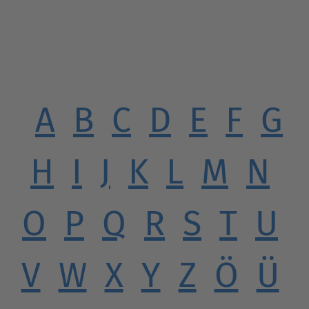
A
B
C
D
E
F
G
H
I
J
K
L
M
N
O
P
Q
R
S
T
U
V
W
X
Y
Z
Ö
Ü