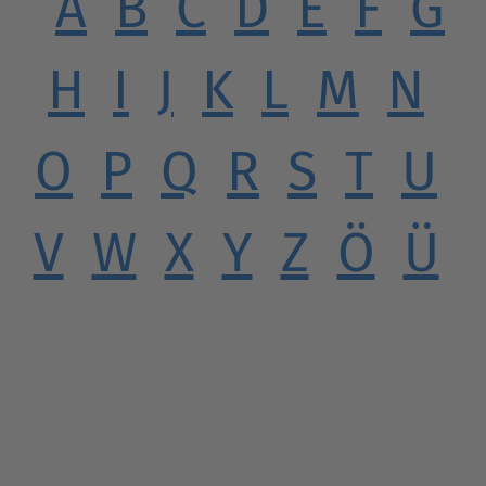
A
B
C
D
E
F
G
H
I
J
K
L
M
N
O
P
Q
R
S
T
U
V
W
X
Y
Z
Ö
Ü