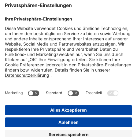
Stadastraße 2-18
61118 Bad Vilbel
Telefon 06101 603-0
Fax 06101 603-259
info@stada.de
Kontakt
Compliance Reporting Portal ⧉
FOLGEN SIE UNS