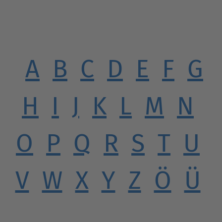
A
B
C
D
E
F
G
H
I
J
K
L
M
N
O
P
Q
R
S
T
U
V
W
X
Y
Z
Ö
Ü