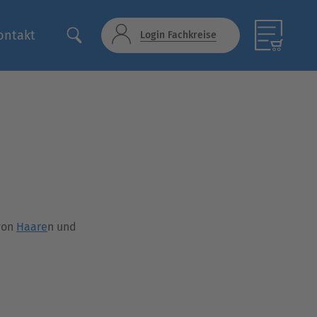
ontakt
Login Fachkreise
von
Haare
n und