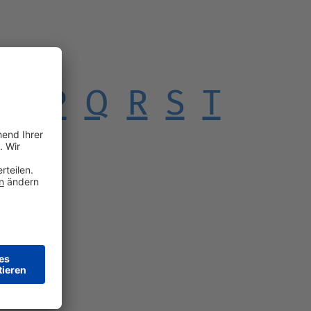
O
P
Q
R
S
T