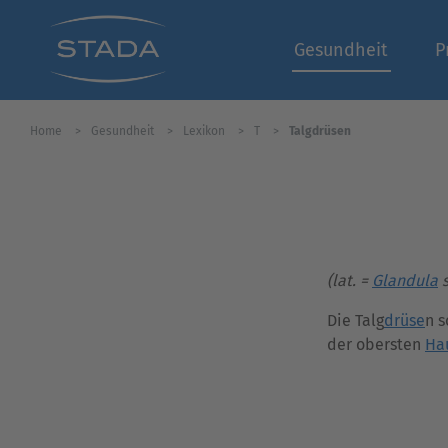
Gesundheit
P
Home
Gesundheit
Lexikon
T
Talgdrüsen
(lat. =
Glandula
s
Die Talg
drüse
n s
der obersten
Ha