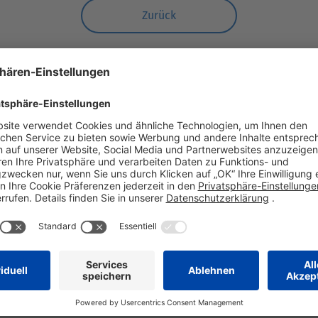
Zurück
G
H
I
J
K
L
M
N
U
V
W
X
Y
Z
Ö
Ü