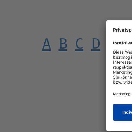
A
B
C
D
E
F