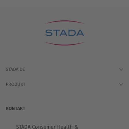
STADA DE
PRODUKT
Lexikon
Hausapotheke
Produkte
So Arbeiten Wir
KONTAKT
STADA Consumer Health &