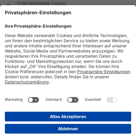
STADAPHARM GmbH
Stadastraße 2-18
61118 Bad Vilbel
Telefon 06101 603-0
Fax 06101 603-259
info@stada.de
Kontakt
Compliance Reporting Portal ⧉
FOLGEN SIE UNS