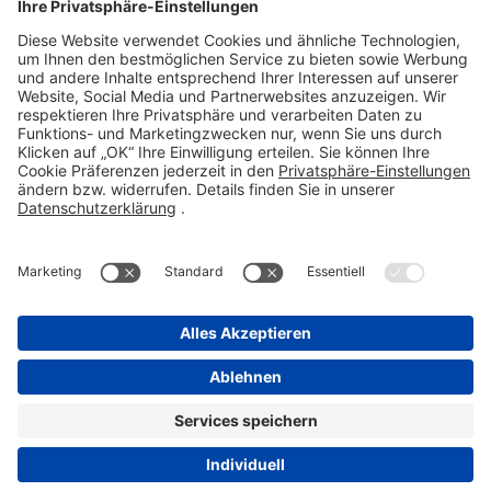
Telefon 06101 603-0
Fax 06101 603-259
info@stada.de
Kontakt
Compliance Reporting Portal ⧉
FOLGEN SIE UNS
Impressum
Datenschutz