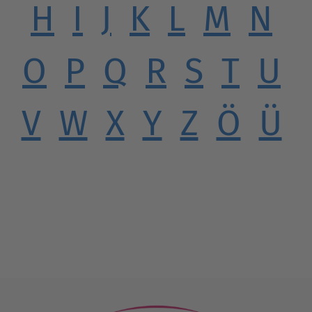
H
I
J
K
L
M
N
O
P
Q
R
S
T
U
V
W
X
Y
Z
Ö
Ü