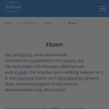
Home
Gesundheit
Lexikon
E
Ekzem
Ekzem
Sog. Juck
flechte
; nicht ansteckende,
entzündliche
Haut
krankheit mit
Juckreiz
. Auf
der Haut zeigen sich Rötungen, Bläschen und
auch
Krusten
. Die Ursachen sind vielfältig; bekannt ist z.
B. das a
topische
Ekzem, auch
Neurodermitis
genannt.
Diese Erkrankung beginnt häufig schon im
Kleinkindesalter (sog. Milchschorf).