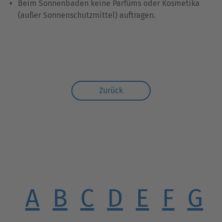
Beim Sonnenbaden keine Parfüms oder Kosmetika
(außer Sonnenschutzmittel) auftragen.
Zurück
A
B
C
D
E
F
G