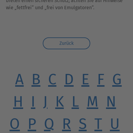
bieten einen sicheren Schutz; achten Sie auf Hinweise
wie „fettfrei“ und „frei von Emulgatoren“.
Zurück
A
B
C
D
E
F
G
H
I
J
K
L
M
N
O
P
Q
R
S
T
U