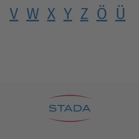
V
W
X
Y
Z
Ö
Ü