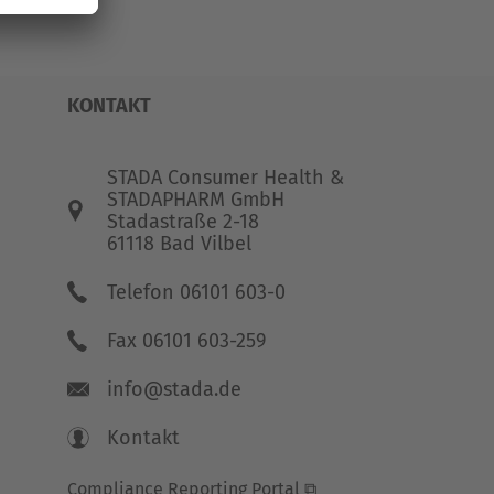
KONTAKT
STADA Consumer Health &
STADAPHARM GmbH
Stadastraße 2-18
61118 Bad Vilbel
Telefon 06101 603-0
Fax 06101 603-259
info@stada.de
Kontakt
Compliance Reporting Portal ⧉