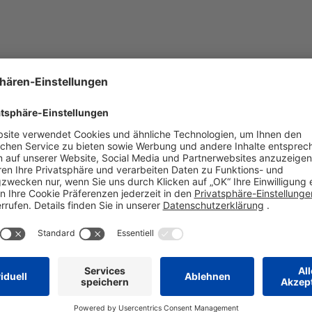
G
H
I
J
K
L
M
N
U
V
W
X
Y
Z
Ö
Ü