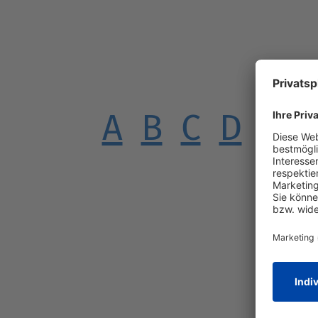
A
B
C
D
E
F