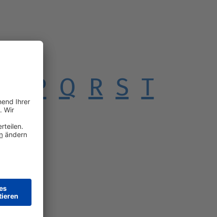
O
P
Q
R
S
T