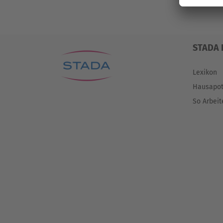
STADA 
Lexikon
Hausapo
So Arbeit