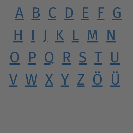
A
B
C
D
E
F
G
H
I
J
K
L
M
N
O
P
Q
R
S
T
U
V
W
X
Y
Z
Ö
Ü