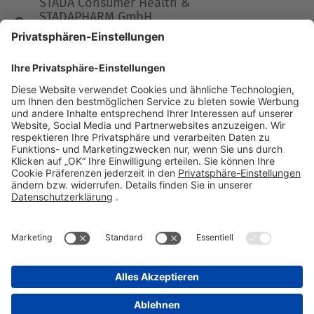
STADA Consumer Health &
STADAPHARM GmbH
Stadastraße 2-18
61118 Bad Vilbel
Telefon 06101 603-0
Fax 06101 603-259
info@stada.de
Kontakt
Compliance Reporting Portal ⧉
FOLGEN SIE UNS