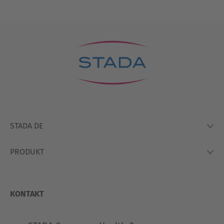
STADA DE
PRODUKT
Lexikon
Hausapotheke
Produkte
So Arbeiten Wir
KONTAKT