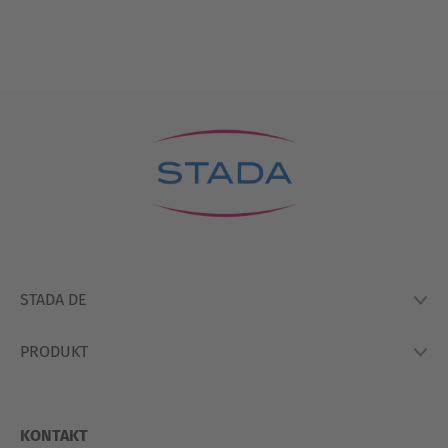
STADA DE
PRODUKT
Lexikon
Hausapotheke
Produkte
So Arbeiten Wir
KONTAKT