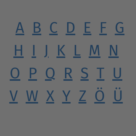
A
B
C
D
E
F
G
H
I
J
K
L
M
N
O
P
Q
R
S
T
U
V
W
X
Y
Z
Ö
Ü