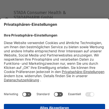
STADA Consumer Health &
STADAPHARM GmbH
Stadastraße 2-18
61118 Bad Vilbel
Telefon 06101 603-0
Fax 06101 603-259
info@stada.de
Kontakt
Compliance Reporting Portal ⧉
FOLGEN SIE UNS