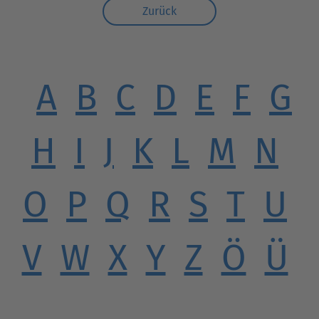
Zurück
A
B
C
D
E
F
G
H
I
J
K
L
M
N
O
P
Q
R
S
T
U
V
W
X
Y
Z
Ö
Ü