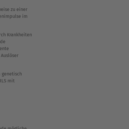
eise zu einer
venimpulse im
rch Krankheiten
nde
ente
 Auslöser
 genetisch
RLS mit
ende mögliche