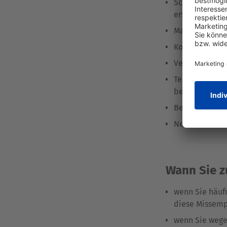
Scheuen Sie s
erscheinen un
Mangelerschei
Koffein und Zu
Vermeiden Si
Testen Sie ei
beides Linder
Beinmassage
Nehmen Sie ke
Wann Sie 
wenn Sie häuf
diese Missemp
wenn Sie wege