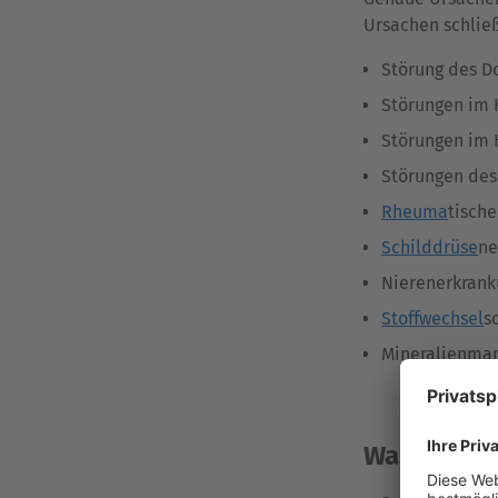
Ursachen schlie
Störung des D
Störungen im 
Störungen im
Störungen de
Rheuma
tisch
Schilddrüse
ne
Nierenerkran
Stoffwechsel
s
Mineralienman
Was Sie tu