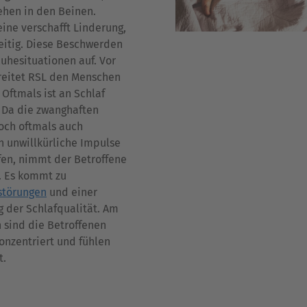
ehen in den Beinen.
ine verschafft Linderung,
eitig. Diese Beschwerden
Ruhesituationen auf. Vor
reitet RSL den Menschen
 Oftmals ist an Schlaf
. Da die zwanghaften
ch oftmals auch
h unwillkürliche Impulse
fen, nimmt der Betroffene
. Es kommt zu
störungen
und einer
 der Schlafqualität. Am
 sind die Betroffenen
onzentriert und fühlen
t.