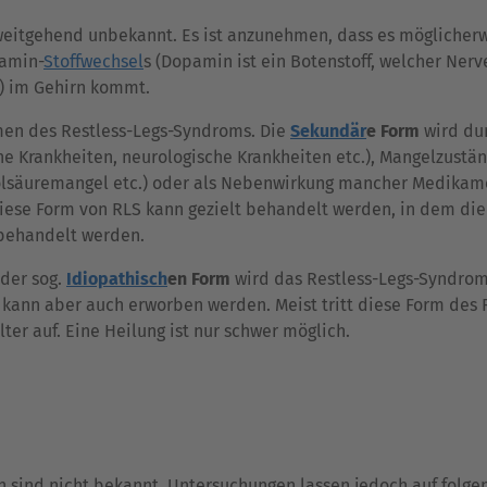
weitgehend unbekannt. Es ist anzunehmen, dass es möglicherw
amin-
Stoffwechsel
s (Dopamin ist ein Botenstoff, welcher Ner
t) im Gehirn kommt.
rmen des Restless-Legs-Syndroms. Die
Sekundär
e Form
wird du
he Krankheiten, neurologische Krankheiten etc.), Mangelzustä
Folsäuremangel etc.) oder als Nebenwirkung mancher Medikam
iese Form von RLS kann gezielt behandelt werden, in dem die
behandelt werden.
 der sog.
Idiopathisch
en Form
wird das Restless-Legs-Syndrom
 kann aber auch erworben werden. Meist tritt diese Form des 
r auf. Eine Heilung ist nur schwer möglich.
 sind nicht bekannt. Untersuchungen lassen jedoch auf folg