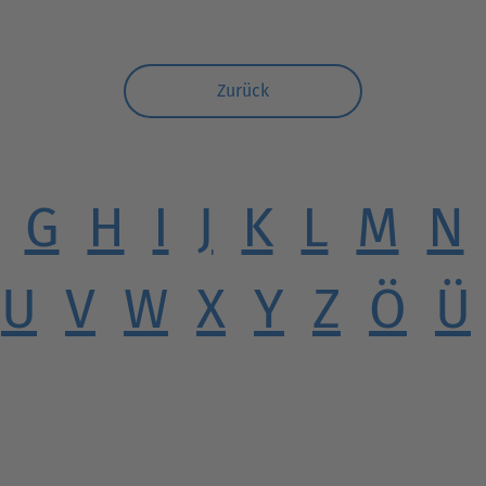
Zurück
G
H
I
J
K
L
M
N
U
V
W
X
Y
Z
Ö
Ü