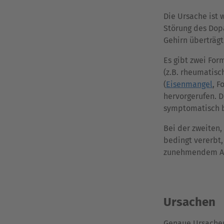
Die Ursache ist 
Störung des Dop
Gehirn überträg
Es gibt zwei Fo
(z.B. rheumatisc
(
Eisenmangel
, 
hervorgerufen. D
symptomatisch 
Bei der zweiten,
bedingt vererbt,
zunehmendem Alte
Ursachen
Genaue Ursachen