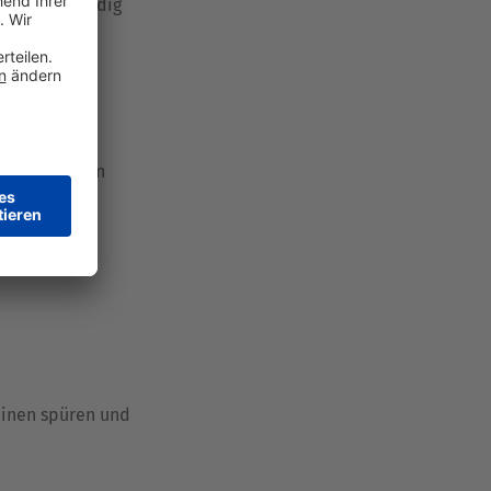
hnen merkwürdig
ährstoffe)
henkeln (kann
einen spüren und