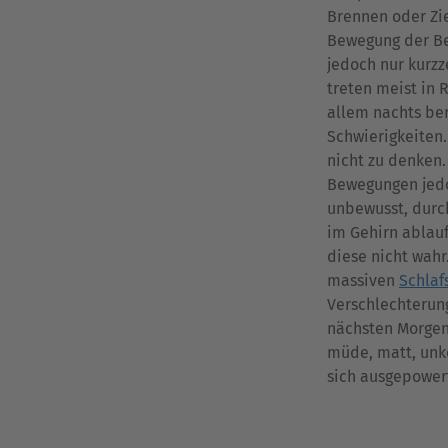
Brennen oder Zi
Bewegung der Be
jedoch nur kurzz
treten meist in 
allem nachts be
Schwierigkeiten.
nicht zu denken
Bewegungen jedo
unbewusst, durc
im Gehirn ablau
diese nicht wahr
massiven
Schlaf
Verschlechterung
nächsten Morgen
müde, matt, unk
sich ausgepower