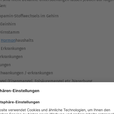
ßen:
opamin-Stoffwechsels im Gehirn
Kleinhirn
 Hirnstamm
s
Hormon
haushalts
e Erkrankungen
rkrankungen
kungen
chwankungen /-erkrankungen
gel (Eisenmangel, Folsäuremengel etc.)Vererbung
n können