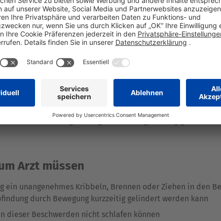
ich nicht über diese
Symptom
e zu sprechen, auch wenn sie I
d diese zunächst durch Bewegung behoben werden können
nungen ausgleichen
cker in Maßen verzehren (sie entziehen dem Körper wichtige N
e
Nikotin
und
Alkohol
n kurzes kaltes Fußbad oder eine Wärmflasche auf den Untersc
ung schaffen)
ine Schlafmittel regelmäßig (Gewöhnung, Abhängigkeit)
zum Arzt müssen
ig ein unangenehmes Kribbeln, Brennen oder Ziehen in den B
findung durch Bewegung kurzzeitig gelindert werden kann
n dieser Beschwerden nicht schlafen können