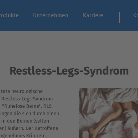
rodukte
Unternehmen
Karriere
K
Restless-Legs-Syndrom
itete neurologische
s Restless-Legs-Syndrom
 ''Ruhelose Beine''. RLS
ungen die sich durch einen
in den Beinen (selten
n) äußern. Der Betroffene
angenehmes Kribbeln,