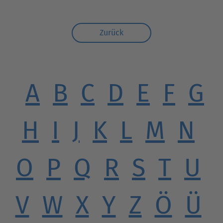
Zurück
A
B
C
D
E
F
G
H
I
J
K
L
M
N
O
P
Q
R
S
T
U
V
W
X
Y
Z
Ö
Ü