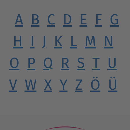
A
B
C
D
E
F
G
H
I
J
K
L
M
N
O
P
Q
R
S
T
U
V
W
X
Y
Z
Ö
Ü