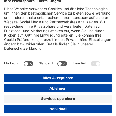
Telefon 06101 603-0
Fax 06101 603-259
info@stada.de
Kontakt
Compliance Reporting Portal ⧉
FOLGEN SIE UNS
Impressum
Datenschutz