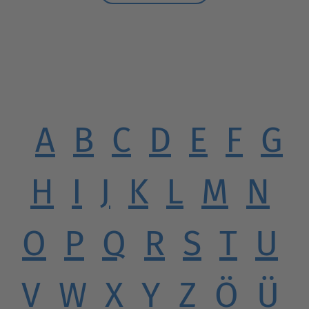
A
B
C
D
E
F
G
H
I
J
K
L
M
N
O
P
Q
R
S
T
U
V
W
X
Y
Z
Ö
Ü