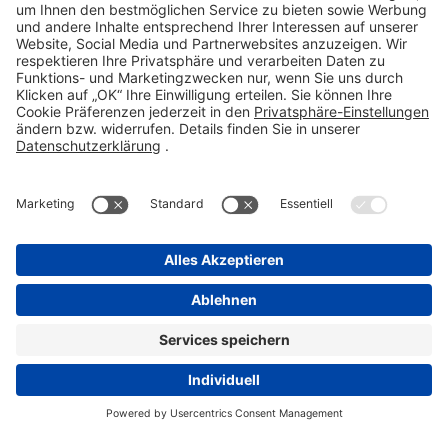
Fax 06101 603-259
info@stada.de
Kontakt
Compliance Reporting Portal ⧉
FOLGEN SIE UNS
Impressum
Datenschutz
Pflichtangaben
Disclaimer
Einkaufsbedingungen