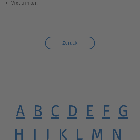
Viel trinken.
Zurück
A
B
C
D
E
F
G
H
I
J
K
L
M
N