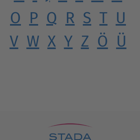
O
P
Q
R
S
T
U
V
W
X
Y
Z
Ö
Ü