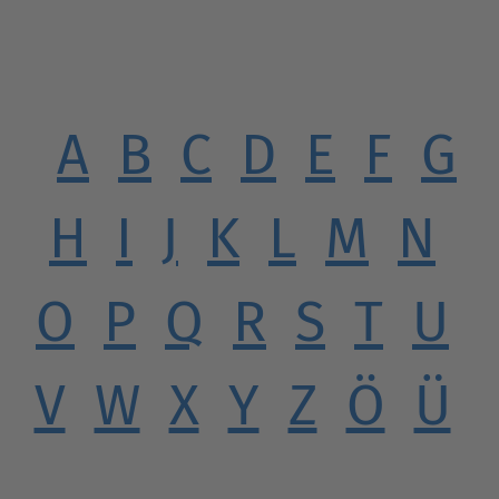
A
B
C
D
E
F
G
H
I
J
K
L
M
N
O
P
Q
R
S
T
U
V
W
X
Y
Z
Ö
Ü