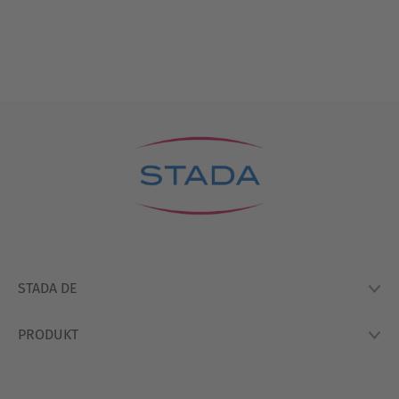
STADA DE
PRODUKT
Lexikon
Hausapotheke
Produkte
So Arbeiten Wir