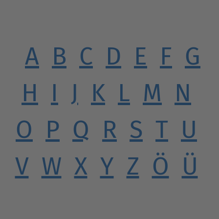
A
B
C
D
E
F
G
H
I
J
K
L
M
N
O
P
Q
R
S
T
U
V
W
X
Y
Z
Ö
Ü