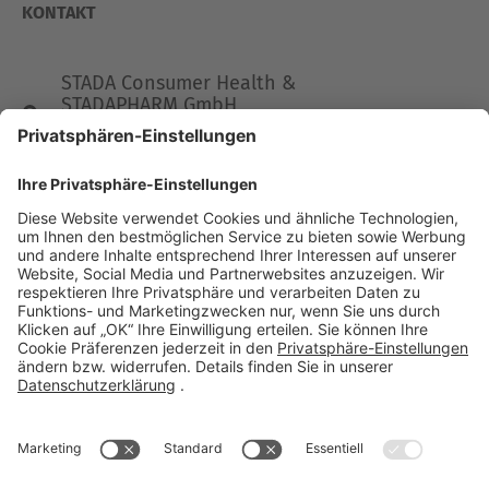
KONTAKT
STADA Consumer Health &
STADAPHARM GmbH
Stadastraße 2-18
61118 Bad Vilbel
Telefon 06101 603-0
Fax 06101 603-259
info@stada.de
Kontakt
Compliance Reporting Portal ⧉
FOLGEN SIE UNS