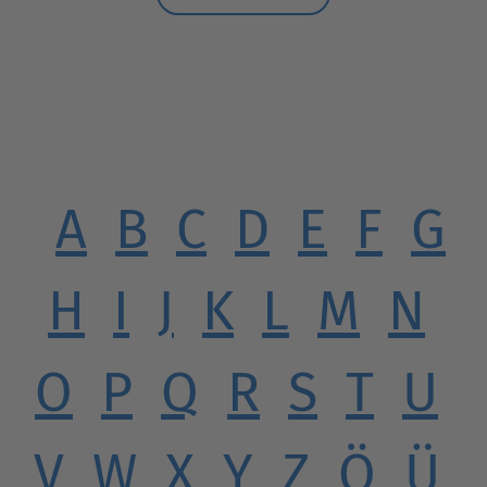
A
B
C
D
E
F
G
H
I
J
K
L
M
N
O
P
Q
R
S
T
U
V
W
X
Y
Z
Ö
Ü