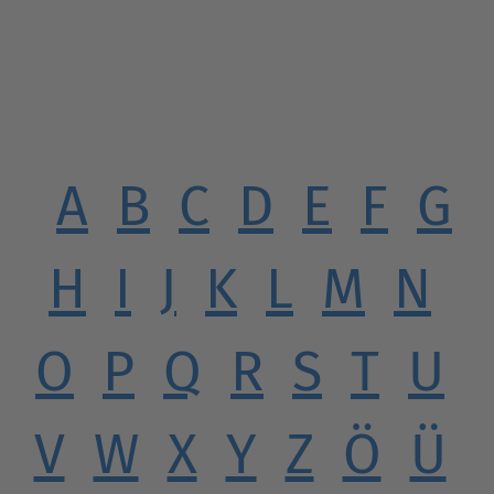
A
B
C
D
E
F
G
H
I
J
K
L
M
N
O
P
Q
R
S
T
U
V
W
X
Y
Z
Ö
Ü