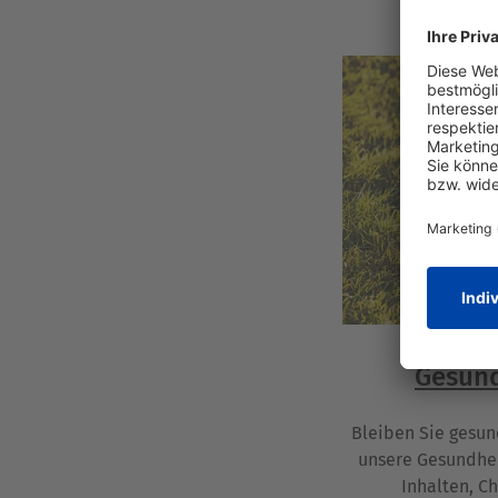
Gesun
Bleiben Sie gesun
unsere Gesundhei
Inhalten, C