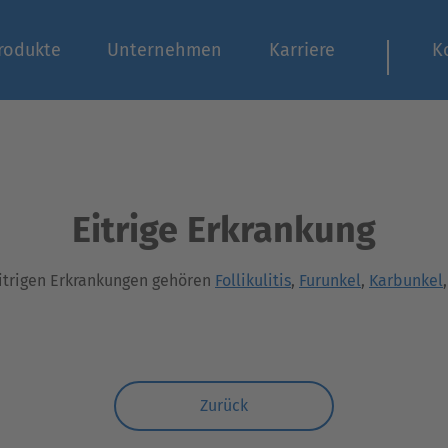
rodukte
Unternehmen
Karriere
K
Eitrige Erkrankung
itrigen Erkrankungen gehören
Follikulitis
,
Furunkel
,
Karbunkel
Zurück