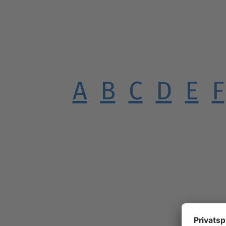
A
B
C
D
E
F