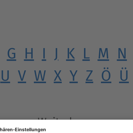
G
H
I
J
K
L
M
N
U
V
W
X
Y
Z
Ö
Ü
Weiterlesen