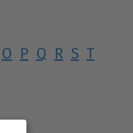
O
P
Q
R
S
T