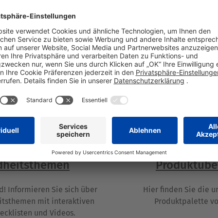
dheitsthemen
Produktübe
d! Informieren Sie sich über
Hier finden Sie die 
tsthemen mit interaktiven
Produktpalette v
hecklisten und Videos.