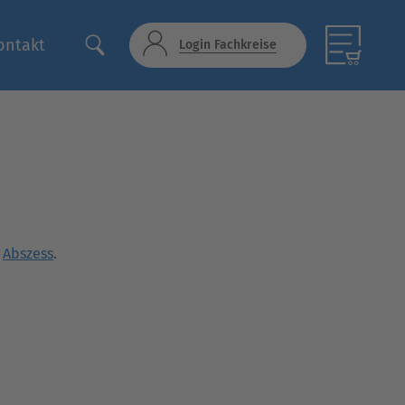
ontakt
Login Fachkreise
,
Abszess
.