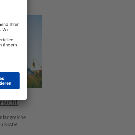
rsicht
umfangreiche
on STADA.