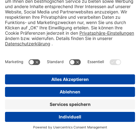
Fax 06101 603-259
info@stada.de
Kontakt
Compliance Reporting Portal ⧉
FOLGEN SIE UNS
Impressum
Datenschutz
Pflichtangaben
Disclaimer
Einkaufsbedingungen