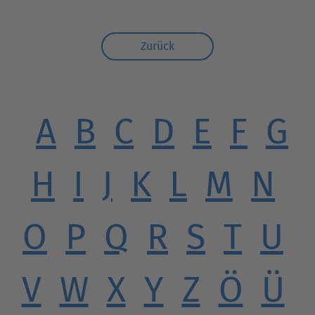
Zurück
A
B
C
D
E
F
G
H
I
J
K
L
M
N
O
P
Q
R
S
T
U
V
W
X
Y
Z
Ö
Ü