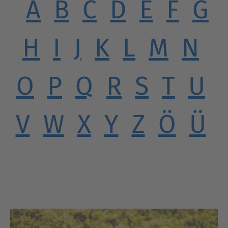
A
B
C
D
E
F
G
H
I
J
K
L
M
N
O
P
Q
R
S
T
U
V
W
X
Y
Z
Ö
Ü