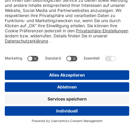
STADA Consumer Health &
STADAPHARM GmbH
Stadastraße 2-18
61118 Bad Vilbel
Telefon 06101 603-0
Fax 06101 603-259
info@stada.de
Kontakt
Compliance Reporting Portal ⧉
FOLGEN SIE UNS
Pflichtangaben