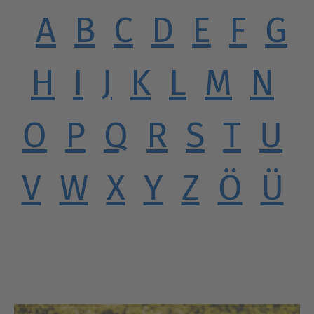
A
B
C
D
E
F
G
H
I
J
K
L
M
N
O
P
Q
R
S
T
U
V
W
X
Y
Z
Ö
Ü