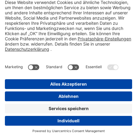
STADA Consumer Health &
STADAPHARM GmbH
Stadastraße 2-18
61118 Bad Vilbel
Telefon 06101 603-0
Fax 06101 603-259
info@stada.de
Kontakt
Compliance Reporting Portal ⧉
FOLGEN SIE UNS
Pflichtangaben